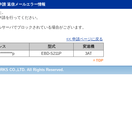
申請 返信メールエラー情報
た。
申請を行ってください。
ルサーバでブロックされている場合がございます。
。
<< 申請ページに戻る
レス
型式
変速機
*********p
EBD-S211P
3AT
RKS CO.,LTD. All Rights Reserved.